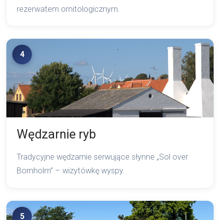
rezerwatem ornitologicznym.
4
Wędzarnie ryb
Tradycyjne wędzarnie serwujące słynne „Sol over
Bornholm” – wizytówkę wyspy.
5