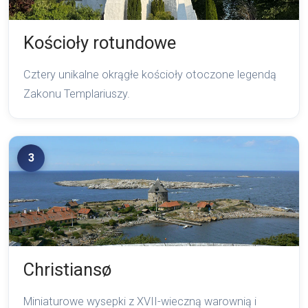
Kościoły rotundowe
Cztery unikalne okrągłe kościoły otoczone legendą
Zakonu Templariuszy.
3
Christiansø
Miniaturowe wysepki z XVII-wieczną warownią i