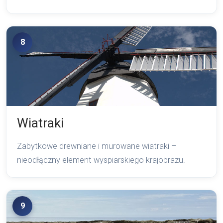
8
Wiatraki
Zabytkowe drewniane i murowane wiatraki –
nieodłączny element wyspiarskiego krajobrazu.
9