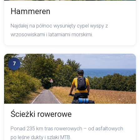
Hammeren
Najdalej na północ wysunięty cypel wyspy z
wrzosowiskami i latarniami morskimi.
7
Ścieżki rowerowe
Ponad 235 km tras rowerowych – od asfaltowych
po leśne dukty i szlaki MTB.